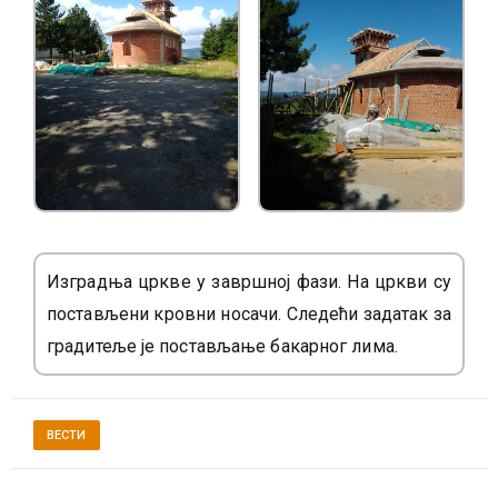
Изградња цркве у завршној фази. На цркви су
постављени кровни носачи. Следећи задатак за
градитеље је постављање бакарног лима.
ВЕСТИ