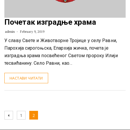
Почетак изградње храма
admin
February 9, 2019
У славу Свете и Животворне Тројице у селу Равни,
Парохија сирогоњска, Епархија жичка, почета је
изградња храма посвећеног Светом пророку Илији
тесвићанину. Село Равни, као…
НАСТАВИ ЧИТАТИ
Posts
Previous
Page
Page
1
2
pagination
page